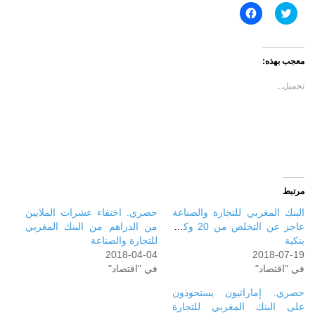
اضغط
انقر
للمشاركة
للمشاركة
على
على
تويتر
فيسبوك
(فتح
(فتح
في
في
معجب بهذه:
نافذة
نافذة
جديدة)
جديدة)
تحميل...
مرتبط
البنك المغربي للتجارة والصناعة
حصري. اختفاء عشرات الملايين
عاجز عن التخلص من 20 وكالة
من الدراهم من البنك المغربي
بنكية
للتجارة والصناعة
2018-04-04
2018-07-19
في "اقتصاد"
في "اقتصاد"
حصري. إماراتيون يستحوذون
على البنك المغربي للتجارة