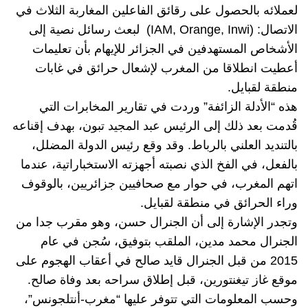
لعملائه بالحصول على رقائق الفاعلين المغاربة الثلاث في
الاتصال: (IAM, Orange, Inwi) لبعث رسائل نصية إلى
الأشخاص المستهدفين في الجزائر للإيهام بأن تعليمات
أعطيت انطلاقا من المغرب لإشعال حرائق في غابات
منطقة لقبايل.
هذه “الأدلة الزائفة” وردت في تقارير المخابرات التي
قُدمت بعد ذلك إلى الرئيس عبد المجيد تبون، بهدف إقناعه
بالتنديد العلني بالرباط. وقد وقع رئيس الدولة المضلل،
بالفعل، في الفخ الذي نصبته أجهزته الاستخباراتية، عندما
اتهم المغرب، في حوار مع صحافيين جزائريين، بالوقوف
وراء الحرائق في منطقة لقبايل.
وتجدر الإشارة إلى أن الجنرال حسن، وهو مقرب جدا من
الجنرال محمد مدين، الملقب بتوفيق، سُجن في عام
2015 من قبل الجنرال قايد صالح في أعقاب الهجوم على
موقع غاز تيغنتورين، قبل إطلاق سراحه بعد وفاة صالح.
وحسب المعلومات التي تتوفر عليها “مغرب-أنتلجونس”،