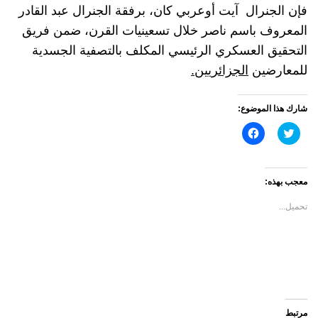
فإن الجنرال آيت أوعربي كان، برفقة الجنرال عبد القادر
المعروف باسم ناصر خلال تسعينيات القرن، ضمن فريق
التحقيق العسكري الرئيسي المكلف بالتصفية الجسدية
للمعارضين
الجزائريين.
شارك هذا الموضوع:
اضغط
انقر
للمشاركة
للمشاركة
على
على
تويتر
فيسبوك
(فتح
(فتح
في
في
معجب بهذه:
نافذة
نافذة
جديدة)
جديدة)
تحميل...
مرتبط