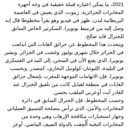
2021، ما يمكن اعتباره قنبلة حقيقية في وجه أجهزة
المخابرات الجزائرية. زيتوت، الذي يعيش في العاصمة
البريطانية لندن، ظهر في فيديو وهو يقرأ مخطوطا قال إنه
وصل إليه من قرميط بونويرا، السكرتير الخاص السابق
للجنرال قايد صالح.
ويتحدث هذا المخطوط عن حرائق الغابات التي اندلعت
في الجزائر خلال شهري يوليوز وغشت في الجزائر. ويشير
بونويرا، الذي يقبع الآن في السجن، إلى المدعي العسكري
في البليدة، الليوتنان-كولونيل البخاري، كمصدر. وبحسب
بونويرا، فإن الاتهامات الموجهة للمغرب بإشعال حرائق
الغابات في منطقة لقبايل كانت من تلفيق الجنرال عبد
القادر آيت أوعربي الملقب بحسن.
وحسب المخطوط، فإن الجنرال السابق في دائرة
المخابرات والأمن، الذي ترأس مصلحة التنسيق العملياتي
وجهاز استخبارات مكافحة الإرهاب وهي وحدة من
المخابرات النخبة أُلْحِقت بالدولة الصيف الماضي، أوعز