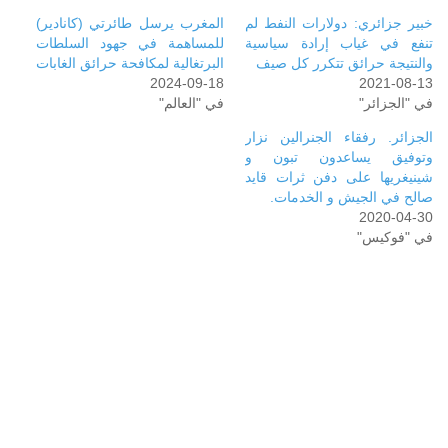
خبير جزائري: دولارات النفط لم
المغرب يرسل طائرتي (كانادير)
تنفع في غياب إرادة سياسية
للمساهمة في جهود السلطات
والنتيجة حرائق تتكرر كل صيف
البرتغالية لمكافحة حرائق الغابات
2024-09-18
2021-08-13
في "الجزائر"
في "العالم"
الجزائر. رفقاء الجنرالين نزار
وتوفيق يساعدون تبون و
شينيغريها على دفن ثرات قايد
صالح في الجيش و الخدمات.
2020-04-30
في "فوكيس"