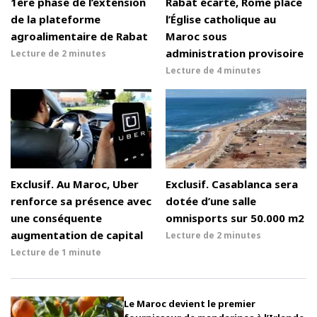
1ère phase de l’extension
Rabat écarté, Rome place
de la plateforme
l’Église catholique au
agroalimentaire de Rabat
Maroc sous
administration provisoire
Lecture de
2 minutes
Lecture de
4 minutes
Exclusif. Au Maroc, Uber
Exclusif. Casablanca sera
renforce sa présence avec
dotée d’une salle
une conséquente
omnisports sur 50.000 m2
augmentation de capital
Lecture de
2 minutes
Lecture de
1 minute
Le Maroc devient le premier