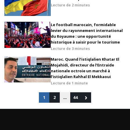
Lecture de
2 minutes
Le football marocain, formidable
levier du rayonnement international
du Royaume : une opportunité
historique à saisir pour le tourisme
Lecture de
3 minutes
Maroc. Quand l’istiqlalien Khatar El
Mojahidi, directeur de l’Entraide
nationale octroie un marché à
l’istiqlalien Rahhal El Mekkaoui
Lecture de
1 minute
›
1
2
…
44