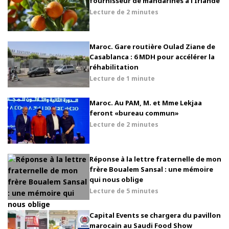
fournisseur de mandarines à l’Irlande
Lecture de
2 minutes
Maroc. Gare routière Oulad Ziane de
Casablanca : 6 MDH pour accélérer la
réhabilitation
Lecture de
1 minute
Maroc. Au PAM, M. et Mme Lekjaa
feront «bureau commun»
Lecture de
2 minutes
Réponse à la lettre fraternelle de mon
frère Boualem Sansal : une mémoire
qui nous oblige
Lecture de
5 minutes
Capital Events se chargera du pavillon
marocain au Saudi Food Show