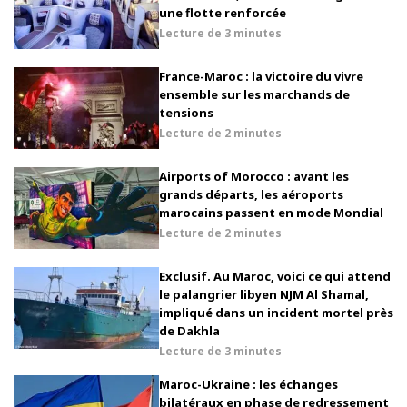
une flotte renforcée
Lecture de
3 minutes
France-Maroc : la victoire du vivre
ensemble sur les marchands de
tensions
Lecture de
2 minutes
Airports of Morocco : avant les
grands départs, les aéroports
marocains passent en mode Mondial
Lecture de
2 minutes
Exclusif. Au Maroc, voici ce qui attend
le palangrier libyen NJM Al Shamal,
impliqué dans un incident mortel près
de Dakhla
Lecture de
3 minutes
Maroc-Ukraine : les échanges
bilatéraux en phase de redressement