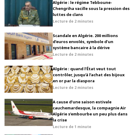
Algérie : le régime Tebboune-
Chengriha vacille sous la pression des
luttes de clans
Lecture de
2 minutes
Scandale en Algérie. 200 millions
d’euros envolés, symbole d’un
système bancaire à la dérive
Lecture de
2 minutes
Algérie : quand l’État veut tout
contrôler, jusqu’à l’achat des bijoux
en or par la diaspora
Lecture de
2 minutes
A cause d’une saison estivale
cauchemardesque, la compagnie Air
Algérie s’embourbe un peu plus dans
la crise
Lecture de
1 minute