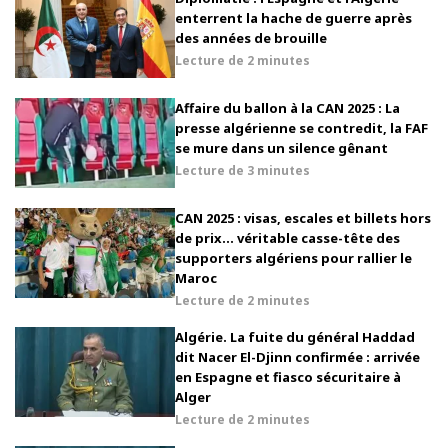
enterrent la hache de guerre après
des années de brouille
Lecture de
2 minutes
Affaire du ballon à la CAN 2025 : La
presse algérienne se contredit, la FAF
se mure dans un silence gênant
Lecture de
3 minutes
CAN 2025 : visas, escales et billets hors
de prix… véritable casse-tête des
supporters algériens pour rallier le
Maroc
Lecture de
2 minutes
Algérie. La fuite du général Haddad
dit Nacer El-Djinn confirmée : arrivée
en Espagne et fiasco sécuritaire à
Alger
Lecture de
2 minutes