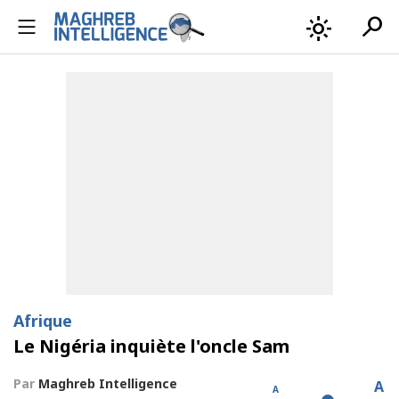
search
light_mode
Afrique
Le Nigéria inquiète l'oncle Sam
Par
Maghreb Intelligence
A
A