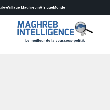
Libye
Village Maghrebin
Afrique
Monde
Le meilleur de la couscous-politik