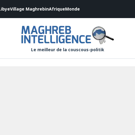
Libye
Village Maghrebin
Afrique
Monde
Le meilleur de la couscous-politik