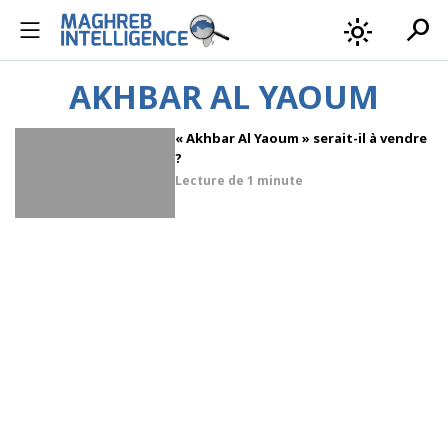
search
light_mode
AKHBAR AL YAOUM
« Akhbar Al Yaoum » serait-il à vendre
?
Lecture de
1 minute