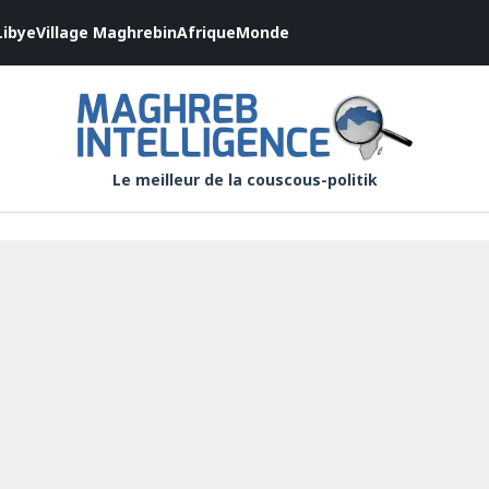
Libye
Village Maghrebin
Afrique
Monde
Le meilleur de la couscous-politik