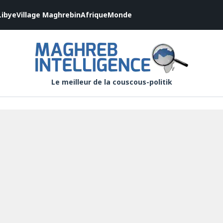
Libye
Village Maghrebin
Afrique
Monde
Le meilleur de la couscous-politik