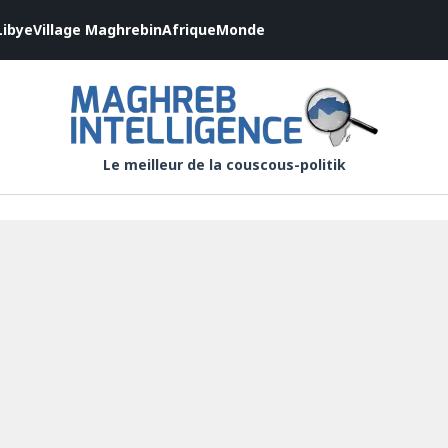
Libye
Village Maghrebin
Afrique
Monde
Le meilleur de la couscous-politik