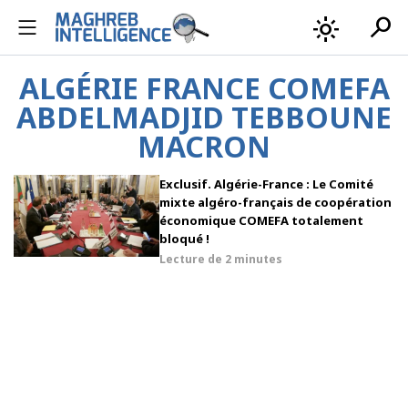
search
light_mode
ALGÉRIE FRANCE COMEFA
ABDELMADJID TEBBOUNE
MACRON
Exclusif. Algérie-France : Le Comité
mixte algéro-français de coopération
économique COMEFA totalement
bloqué !
Lecture de
2 minutes