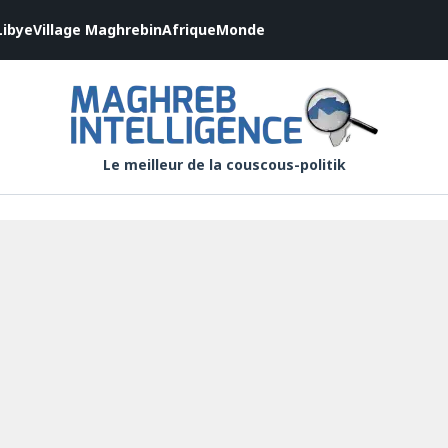
Libye
Village Maghrebin
Afrique
Monde
Le meilleur de la couscous-politik