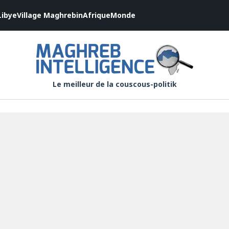
Libye
Village Maghrebin
Afrique
Monde
Le meilleur de la couscous-politik