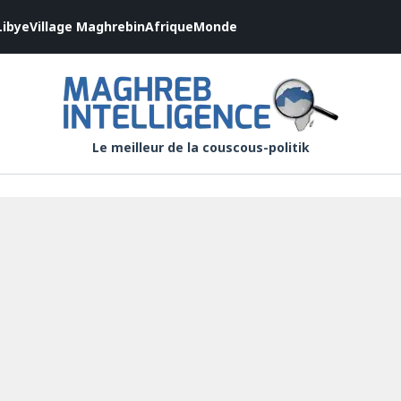
Libye
Village Maghrebin
Afrique
Monde
Le meilleur de la couscous-politik