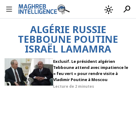
search
light_mode
ALGÉRIE RUSSIE
TEBBOUNE POUTINE
ISRAËL LAMAMRA
Exclusif. Le président algérien
Tebboune attend avec impatience le
« feu vert » pour rendre visite à
Vladimir Poutine à Moscou
Lecture de
2 minutes