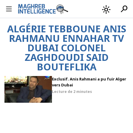
search
light_mode
ALGÉRIE TEBBOUNE ANIS
RAHMANU ENNAHAR TV
DUBAI COLONEL
ZAGHDOUDI SAID
BOUTEFLIKA
Exclusif. Anis Rahmani a pu fuir Alger
vers Dubai
Lecture de
2 minutes