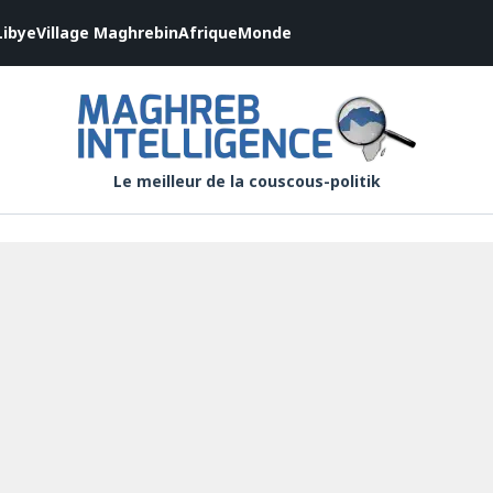
Libye
Village Maghrebin
Afrique
Monde
Le meilleur de la couscous-politik