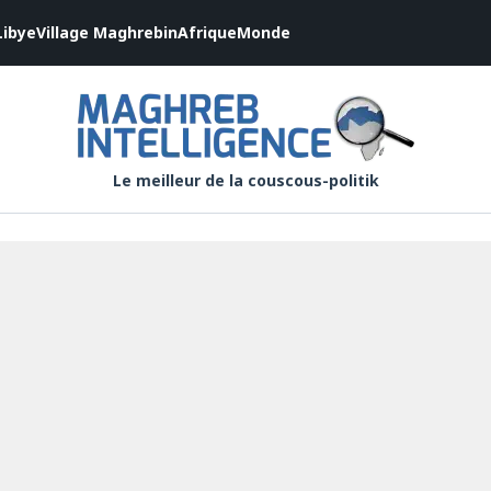
Libye
Village Maghrebin
Afrique
Monde
Le meilleur de la couscous-politik