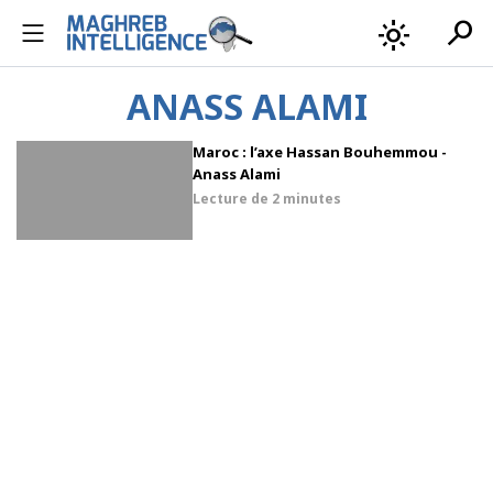
search
light_mode
ANASS ALAMI
Maroc : l’axe Hassan Bouhemmou -
Anass Alami
Lecture de
2 minutes