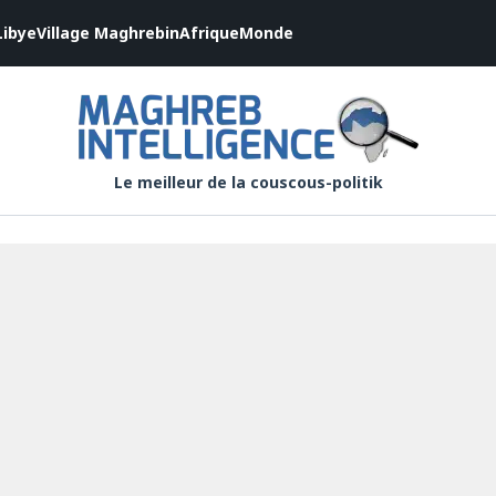
Libye
Village Maghrebin
Afrique
Monde
Le meilleur de la couscous-politik