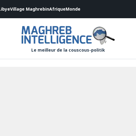
Libye
Village Maghrebin
Afrique
Monde
Le meilleur de la couscous-politik