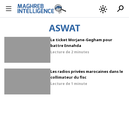
search
light_mode
ASWAT
Le ticket Morjane-Gegham pour
battre Ennahda
Lecture de
2 minutes
Les radios privées marocaines dans le
collimateur du fisc
Lecture de
1 minute