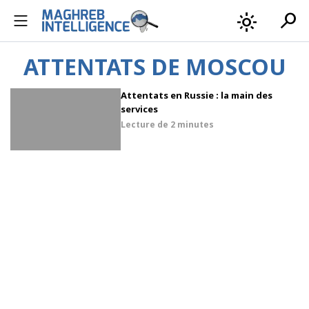
search
light_mode
ATTENTATS DE MOSCOU
Attentats en Russie : la main des
services
Lecture de
2 minutes