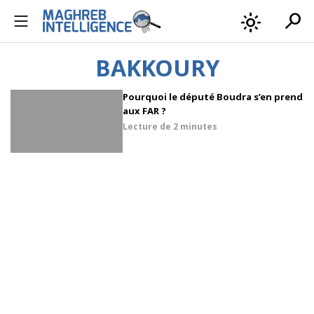
search
light_mode
BAKKOURY
Pourquoi le député Boudra s’en prend
aux FAR ?
Lecture de
2 minutes