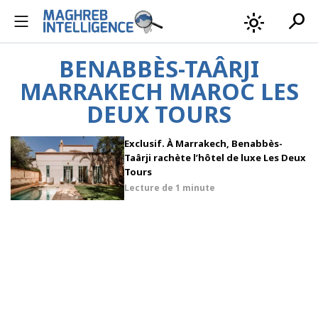
search
light_mode
BENABBÈS-TAÂRJI
MARRAKECH MAROC LES
DEUX TOURS
Exclusif. À Marrakech, Benabbès-
Taârji rachète l’hôtel de luxe Les Deux
Tours
Lecture de
1 minute