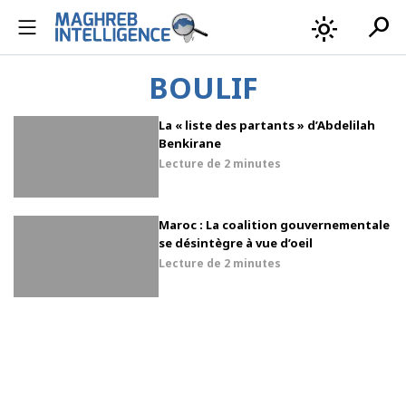
search
light_mode
BOULIF
La « liste des partants » d’Abdelilah
Benkirane
Lecture de
2 minutes
Maroc : La coalition gouvernementale
se désintègre à vue d’oeil
Lecture de
2 minutes