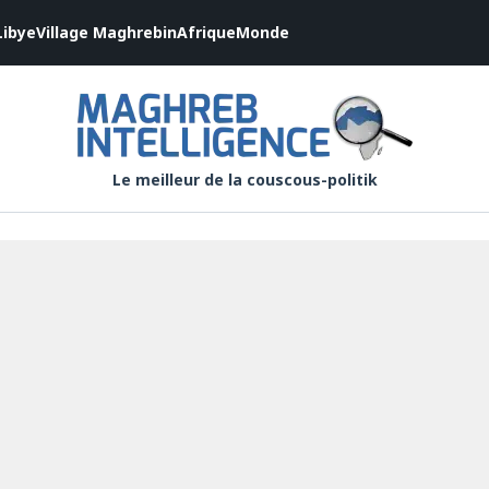
Libye
Village Maghrebin
Afrique
Monde
Le meilleur de la couscous-politik