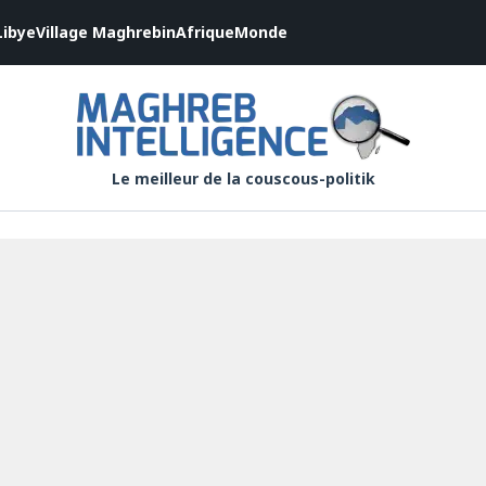
Libye
Village Maghrebin
Afrique
Monde
Le meilleur de la couscous-politik