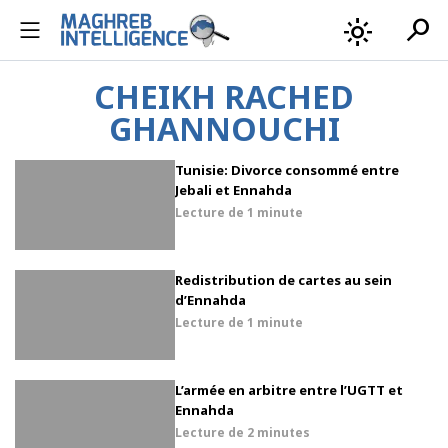
search
light_mode
CHEIKH RACHED
GHANNOUCHI
Tunisie: Divorce consommé entre
Jebali et Ennahda
Lecture de
1 minute
Redistribution de cartes au sein
d’Ennahda
Lecture de
1 minute
L’armée en arbitre entre l’UGTT et
Ennahda
Lecture de
2 minutes