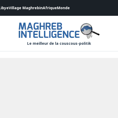
Libye
Village Maghrebin
Afrique
Monde
Le meilleur de la couscous-politik