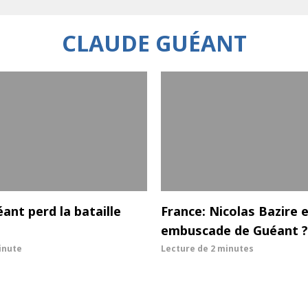
CLAUDE GUÉANT
ant perd la bataille
France: Nicolas Bazire 
embuscade de Guéant ?
inute
Lecture de
2 minutes