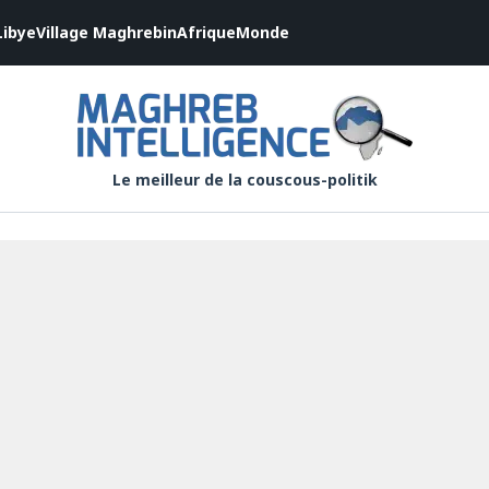
Libye
Village Maghrebin
Afrique
Monde
Le meilleur de la couscous-politik