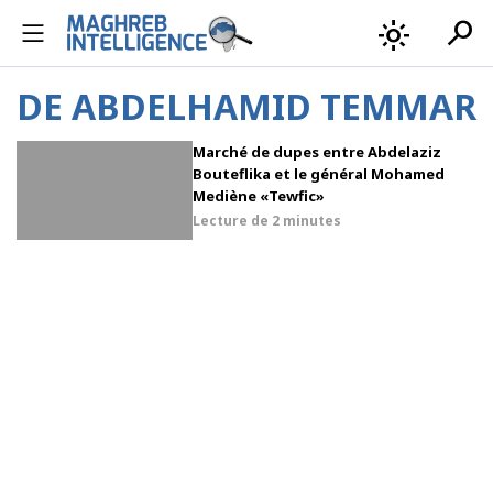
search
light_mode
DE ABDELHAMID TEMMAR
Marché de dupes entre Abdelaziz
Bouteflika et le général Mohamed
Mediène «Tewfic»
Lecture de
2 minutes