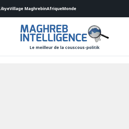
Libye
Village Maghrebin
Afrique
Monde
Le meilleur de la couscous-politik