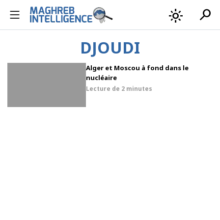
search
light_mode
DJOUDI
Alger et Moscou à fond dans le
nucléaire
Lecture de
2 minutes