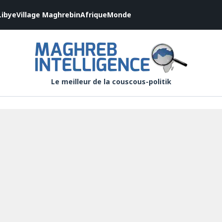
Libye
Village Maghrebin
Afrique
Monde
Le meilleur de la couscous-politik