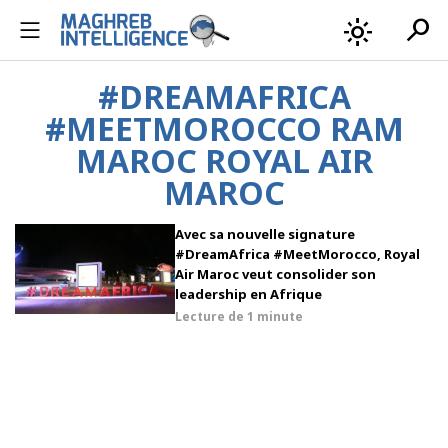
search
light_mode
#DREAMAFRICA
#MEETMOROCCO RAM
MAROC ROYAL AIR
MAROC
Avec sa nouvelle signature
#DreamAfrica #MeetMorocco, Royal
Air Maroc veut consolider son
leadership en Afrique
Lecture de
1 minute