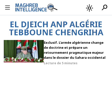
search
light_mode
EL DJEICH ANP ALGÉRIE
TEBBOUNE CHENGRIHA
Exclusif. L’armée algérienne change
de doctrine et prépare un
retournement pragmatique majeur
dans le dossier du Sahara occidental
Lecture de
5 minutes