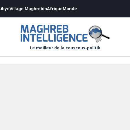
Libye
Village Maghrebin
Afrique
Monde
Le meilleur de la couscous-politik