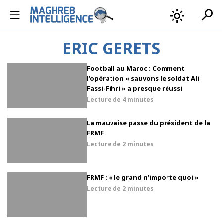
search
light_mode
ERIC GERETS
Football au Maroc : Comment
l’opération « sauvons le soldat Ali
Fassi-Fihri » a presque réussi
Lecture de
4 minutes
La mauvaise passe du président de la
FRMF
Lecture de
2 minutes
FRMF : « le grand n’importe quoi »
Lecture de
2 minutes