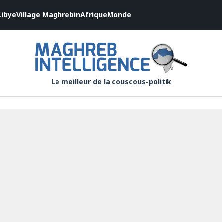
Libye
Village Maghrebin
Afrique
Monde
Le meilleur de la couscous-politik