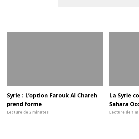
Syrie : L’option Farouk Al Chareh
La Syrie c
prend forme
Sahara Occ
Lecture de
2 minutes
Lecture de
1 m