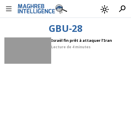
search
light_mode
GBU-28
Israël fin prêt à attaquer l’Iran
Lecture de
4 minutes