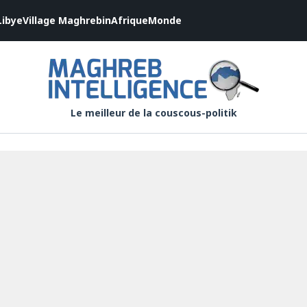
Libye
Village Maghrebin
Afrique
Monde
Le meilleur de la couscous-politik