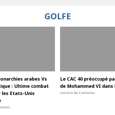
GOLFE
Monarchies arabes Vs
Le CAC 40 préoccupé par
tique : Ultime combat
de Mohammed VI dans l
r les Etats-Unis
Lecture de
2 minutes
e
inutes