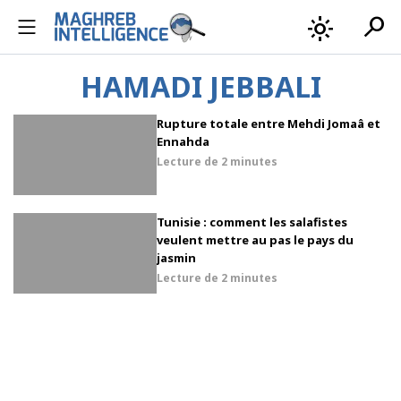
search
light_mode
HAMADI JEBBALI
Rupture totale entre Mehdi Jomaâ et
Ennahda
Lecture de
2 minutes
Tunisie : comment les salafistes
veulent mettre au pas le pays du
jasmin
Lecture de
2 minutes