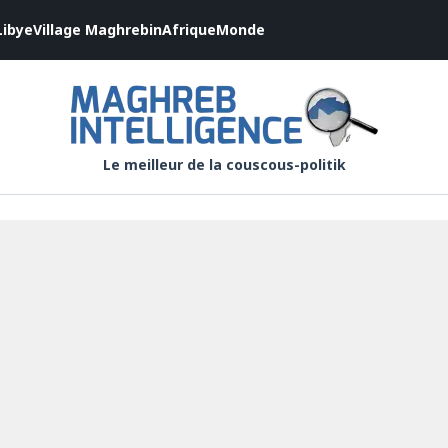
Libye
Village Maghrebin
Afrique
Monde
Le meilleur de la couscous-politik