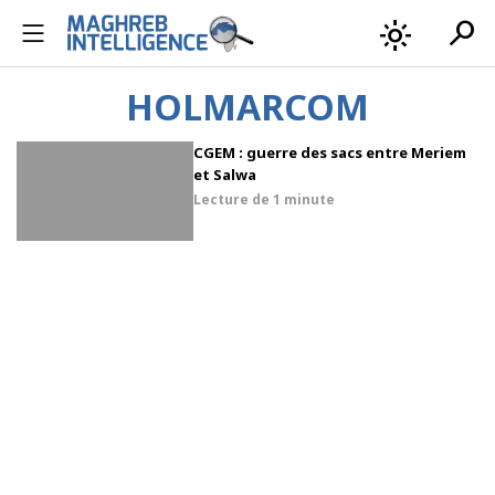
search
light_mode
HOLMARCOM
CGEM : guerre des sacs entre Meriem
et Salwa
Lecture de
1 minute