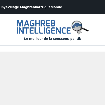
Libye
Village Maghrebin
Afrique
Monde
Le meilleur de la couscous-politik