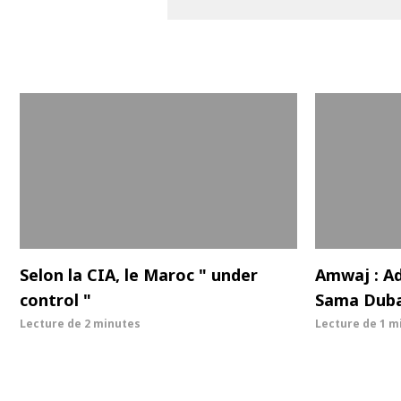
Selon la CIA, le Maroc " under
Amwaj : Ad
control "
Sama Duba
Lecture de
2 minutes
Lecture de
1 m