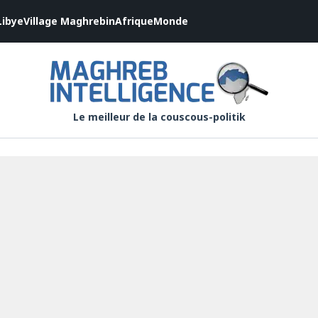
Libye
Village Maghrebin
Afrique
Monde
Le meilleur de la couscous-politik