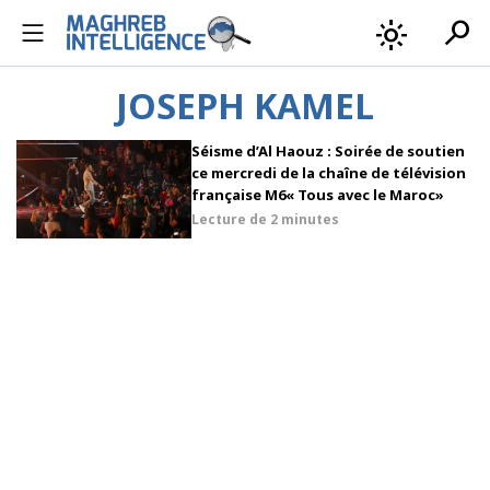
search
light_mode
JOSEPH KAMEL
Séisme d’Al Haouz : Soirée de soutien
ce mercredi de la chaîne de télévision
française M6« Tous avec le Maroc»
Lecture de
2 minutes