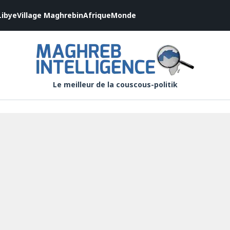
Libye
Village Maghrebin
Afrique
Monde
Le meilleur de la couscous-politik